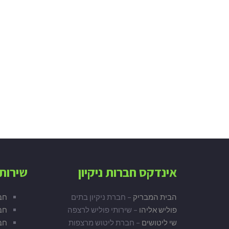
אינדקס חברות ניקיון
שירות 
הבית המבריק
– חברת ניקיון בתים
חב
פוליש אליהו
– שירותי פוליש לרצפה
חבר
שי ליטושים
– חברת ליטוש מרצפות
חבר