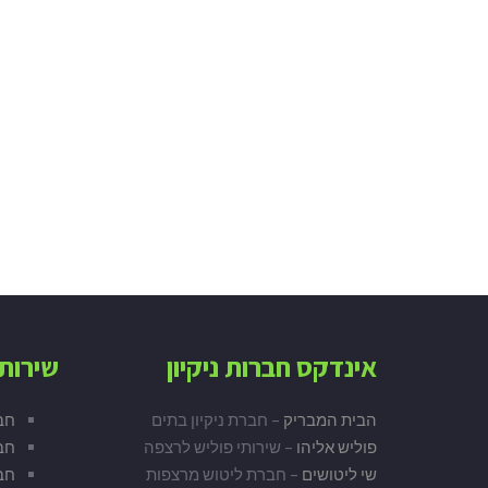
אינדקס חברות ניקיון
שירות 
הבית המבריק
– חברת ניקיון בתים
חב
פוליש אליהו
– שירותי פוליש לרצפה
חבר
שי ליטושים
– חברת ליטוש מרצפות
חבר