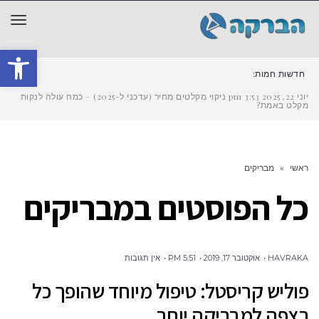
תפר
פתח סרגל
חדשות חמות:
יוני 22, 2025
3:53 pm
ניקוי מקלטים מחיר (עדכני ל-2025) – כמה עולה לנקות
מקלט באמת?
ראשי
»
מבריקים
כל הפוסטים ב
מבריקים
HAVRAKA
אוקטובר 17, 2019
5:51 PM
אין תגובות
פוליש קריסטל: טיפול מיוחד שהופך כל
רצפה למבריקה יותר